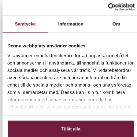
utseendet för brunetter.
För Fransar och bryn
Går att blanda med alla 8 RefectoCil nyanser
Samtycke
Information
Om
Kladdfri och vattenfast
Håller i 6 veckor
Denna webbplats använder cookies
STEG 1: Förberedelse
Vi använder enhetsidentifierare för att anpassa innehållet
Ta bort kontaktlinser.
och annonserna till användarna, tillhandahålla funktioner för
Rengör ögon med vår oljefria, fransstärkande
sociala medier och analysera vår trafik. Vi vidarebefordrar
RefectoCil Micellar Eye Make-up Remover.
även sådana identifierare och annan information från din
Använd RefectoCil Saline Solution för att
enhet till de sociala medier och annons- och analysföretag
avlägsna rester och uppnå optimalt resultat.
som vi samarbetar med. Dessa kan i sin tur kombinera
Använd RefectoCil Silicone Pads eller Skin
informationen med annan information som du har
Protection Cream och Eye protection papers
tillhandahållit eller som de har samlat in när du har använt
enligt anvisningarna.
deras tjänster.
STEG 2:Blanda och applicera
Tillåt alla