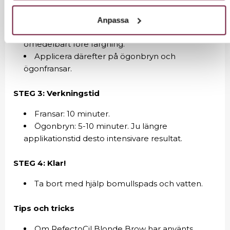
Blanda 2 cm av färgen och 10 droppar
RefectoCil Oxidant liquid eller 15-20 droppar
Anpassa
RefectoCil Oxidant cream till en krämig pasta
omedelbart före färgning.
Applicera därefter på ögonbryn och
ögonfransar.
STEG 3: Verkningstid
Fransar: 10 minuter.
Ögonbryn: 5-10 minuter. Ju längre
applikationstid desto intensivare resultat.
STEG 4: Klar!
Ta bort med hjälp bomullspads och vatten.
Tips och tricks
Om RefectoCil Blonde Brow har använts