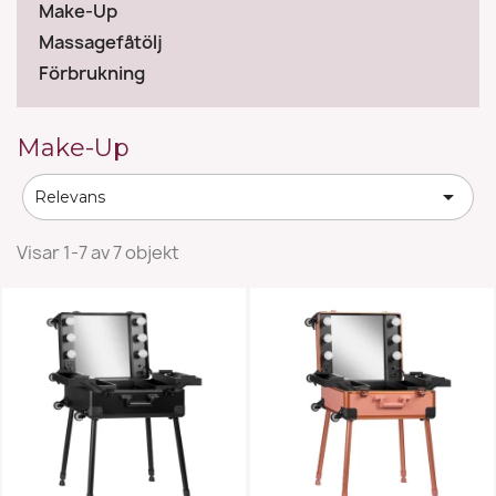
Make-Up
Massagefåtölj
Förbrukning
Make-Up

Relevans
Visar 1-7 av 7 objekt