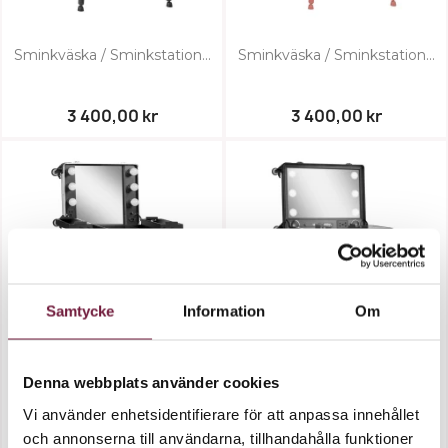
Sminkväska / Sminkstation...
Sminkväska / Sminkstation...
3 400,00 kr
3 400,00 kr
Samtycke
Information
Om
Denna webbplats använder cookies
Sminkväska / Sminkstation...
Sminkväska / Sminkstation...
Vi använder enhetsidentifierare för att anpassa innehållet
och annonserna till användarna, tillhandahålla funktioner
3 400,00 kr
3 800,00 kr