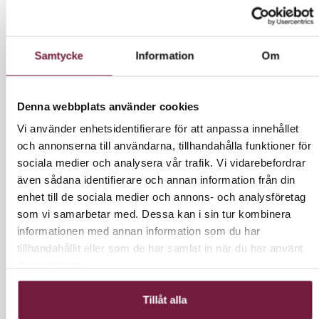
mörkblonda till ljusblonda hår. Liva upp din stil!
För Fransar och bryn
Går att blanda med alla 8 RefectoCil nyanser
Samtycke
Information
Om
Kladdfri och vattenfast
Håller i 6 veckor
Denna webbplats använder cookies
STEG 1: Förberedelse
Vi använder enhetsidentifierare för att anpassa innehållet
och annonserna till användarna, tillhandahålla funktioner för
Ta bort kontaktlinser.
sociala medier och analysera vår trafik. Vi vidarebefordrar
Rengör ögon med vår oljefria, fransstärkande
även sådana identifierare och annan information från din
RefectoCil Micellar Eye Make-up Remover.
enhet till de sociala medier och annons- och analysföretag
Använd RefectoCil Saline Solution för att
som vi samarbetar med. Dessa kan i sin tur kombinera
avlägsna rester och uppnå optimalt resultat.
informationen med annan information som du har
Använd RefectoCil Silicone Pads eller Skin
tillhandahållit eller som de har samlat in när du har använt
Protection Cream och Eye protection papers
deras tjänster.
enligt anvisningarna.
STEG 2:Blanda och applicera
Tillåt alla