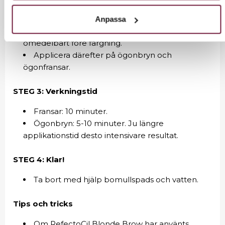
Blanda 2 cm av färgen och 10 droppar
RefectoCil Oxidant liquid eller 15-20 droppar
Anpassa
RefectoCil Oxidant cream till en krämig pasta
omedelbart före färgning.
Applicera därefter på ögonbryn och
ögonfransar.
STEG 3: Verkningstid
Fransar: 10 minuter.
Ögonbryn: 5-10 minuter. Ju längre
applikationstid desto intensivare resultat.
STEG 4: Klar!
Ta bort med hjälp bomullspads och vatten.
Tips och tricks
Om RefectoCil Blonde Brow har använts