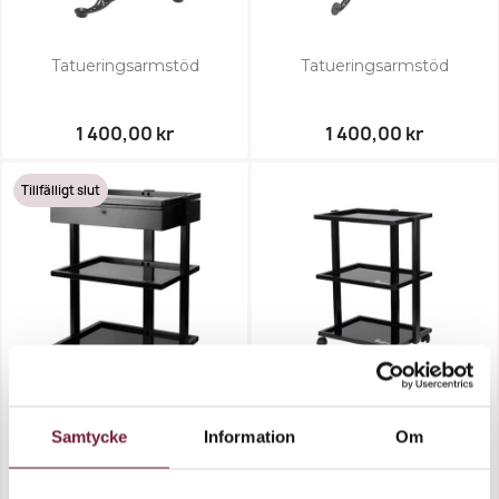
Tatueringsarmstöd
Tatueringsarmstöd
1 400,00 kr
1 400,00 kr
Tillfälligt slut
Assistansbord PRO INK
Assistansbord PRO INK
Samtycke
Information
Om
1040A
1040...