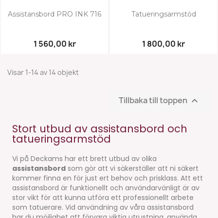
Assistansbord PRO INK 716
Tatueringsarmstöd
1 560,00 kr
1 800,00 kr
Visar 1-14 av 14 objekt
Tillbaka till toppen

Stort utbud av assistansbord och
tatueringsarmstöd
Vi på Deckams har ett brett utbud av olika
assistansbord
som gör att vi säkerställer att ni säkert
kommer finna en för just ert behov och prisklass. Att ett
assistansbord är funktionellt och användarvänligt är av
stor vikt för att kunna utföra ett professionellt arbete
som tatuerare. Vid användning av våra assistansbord
har du möjlighet att förvara viktig utrustning, använda