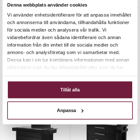
2 960,00 kr
2 800,00 kr
Denna webbplats använder cookies
Vi använder enhetsidentifierare för att anpassa innehållet
Tillfälligt slut
och annonserna till användarna, tillhandahålla funktioner
för sociala medier och analysera vår trafik. Vi
vidarebefordrar även sådana identifierare och annan
information från din enhet till de sociala medier och
annons- och analysföretag som vi samarbetar med.
Dessa kan i sin tur kombinera informationen med annan
information som du har tillhandahållit eller som de har
samlat in när du har använt deras tjänster.
Assistansbord PRO INK 1015
Assistansbord PRO INK
1019A...
Tillåt alla
2 360,00 kr
2 600,00 kr
Anpassa