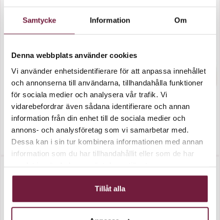
Samtycke
Information
Om
Denna webbplats använder cookies
Vi använder enhetsidentifierare för att anpassa innehållet
och annonserna till användarna, tillhandahålla funktioner
för sociala medier och analysera vår trafik. Vi
vidarebefordrar även sådana identifierare och annan
Vaxvärmare 200W
Vaxvärmare 150W
information från din enhet till de sociala medier och
annons- och analysföretag som vi samarbetar med.
Dessa kan i sin tur kombinera informationen med annan
980,00 kr
980,00 kr
information som du har tillhandahållit eller som de har
samlat in när du har använt deras tjänster.
Tillfälligt slut
Tillåt alla