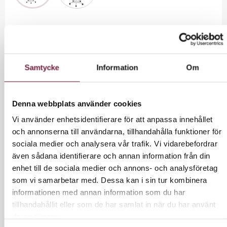
3 160,00 kr
Exkl. moms
Samtycke
Information
Om
3950 kr inkl moms.
Denna webbplats använder cookies
LÄGG I VARUKORG
Vi använder enhetsidentifierare för att anpassa innehållet
och annonserna till användarna, tillhandahålla funktioner för
sociala medier och analysera vår trafik. Vi vidarebefordrar
även sådana identifierare och annan information från din
enhet till de sociala medier och annons- och analysföretag
INFORMATION
som vi samarbetar med. Dessa kan i sin tur kombinera
informationen med annan information som du har
tillhandahållit eller som de har samlat in när du har använt
Ansiktsångare - facial steamer.
deras tjänster.