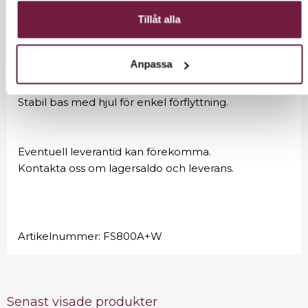
Ansiktsångare / ångkokare för ansiktsrengöring,
Tillåt alla
behandling. 0,9 liter.
Stabil vitlackerad metallram, justerbar i höjd, 95-
Anpassa
110cm.
Utrustad med roterbart munstycke 270°.
Stabil bas med hjul för enkel förflyttning.
Eventuell leverantid kan förekomma.
Kontakta oss om lagersaldo och leverans.
Artikelnummer:
FS800A+W
Senast visade produkter