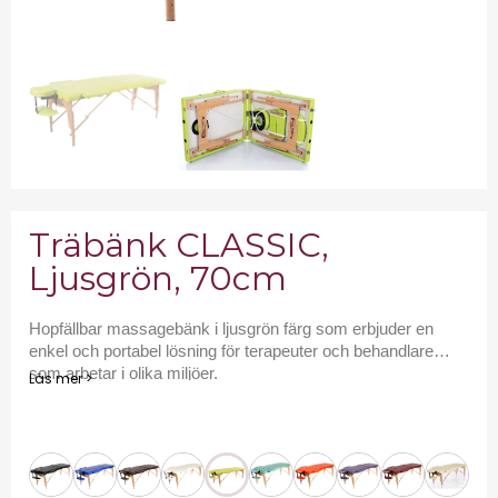
Träbänk CLASSIC,
Ljusgrön, 70cm
Hopfällbar massagebänk i ljusgrön färg som erbjuder en
enkel och portabel lösning för terapeuter och behandlare
som arbetar i olika miljöer.
Läs mer >