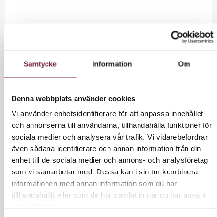
2 200,00 kr
Exkl. moms
2750 kr inkl moms.
Samtycke
Information
Om
Denna webbplats använder cookies
LÄGG I VARUKORG
Vi använder enhetsidentifierare för att anpassa innehållet
och annonserna till användarna, tillhandahålla funktioner för
sociala medier och analysera vår trafik. Vi vidarebefordrar
även sådana identifierare och annan information från din
INFORMATION
enhet till de sociala medier och annons- och analysföretag
som vi samarbetar med. Dessa kan i sin tur kombinera
informationen med annan information som du har
En professionell massagebänk i trä som är enkelt
tillhandahållit eller som de har samlat in när du har använt
utformad med hög komfort och stabilitet. Bänken
deras tjänster.
har en robust trästomme och en vaddering på 4cm.