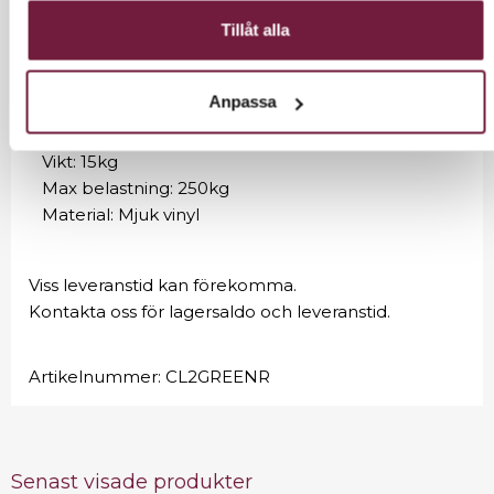
Klädseln är tillverkad i vinyl och är olje- och
Tillåt alla
vattentålig.
Bredd: 70cm
Anpassa
Längd: 192cm
Höjd: 63-84cm
Vikt: 15kg
Max belastning: 250kg
Material: Mjuk vinyl
Viss leveranstid kan förekomma.
Kontakta oss för lagersaldo och leveranstid.
Artikelnummer:
CL2GREENR
Senast visade produkter