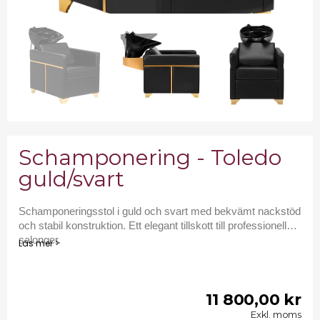
Schamponering - Toledo
guld/svart
Schamponeringsstol i guld och svart med bekvämt nackstöd
och stabil konstruktion. Ett elegant tillskott till professionella
salonger.
Läs mer >
11 800,00 kr
Exkl. moms