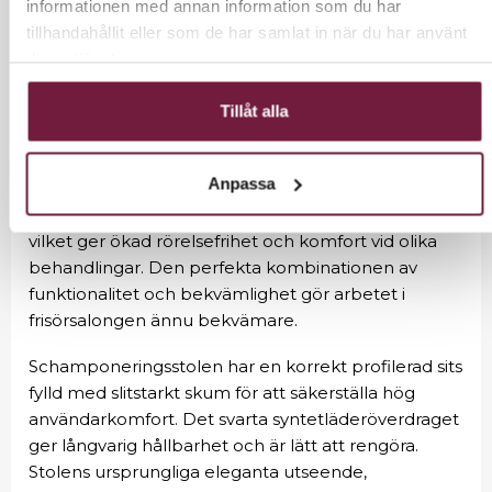
tillgång till varmt och kallt vatten, vilket möjliggör
informationen med annan information som du har
anpassning av temperaturen efter kundens
tillhandahållit eller som de har samlat in när du har använt
önskemål. En dedikerad plats för att hänga upp
deras tjänster.
duschmunstycket gör arbetet smidigare, medan en
plugg med speciell sil låter dig kontrollera
Tillåt alla
vattenflödet och upprätthålla hög hygienstandard.
Vattenanslutningen är diskret placerad inuti basen
Anpassa
för enkel installation och döljer rör. Stolen är
utformad för att även kunna användas sittande,
vilket ger ökad rörelsefrihet och komfort vid olika
behandlingar. Den perfekta kombinationen av
funktionalitet och bekvämlighet gör arbetet i
frisörsalongen ännu bekvämare.
Schamponeringsstolen har en korrekt profilerad sits
fylld med slitstarkt skum för att säkerställa hög
användarkomfort. Det svarta syntetläderöverdraget
ger långvarig hållbarhet och är lätt att rengöra.
Stolens ursprungliga eleganta utseende,