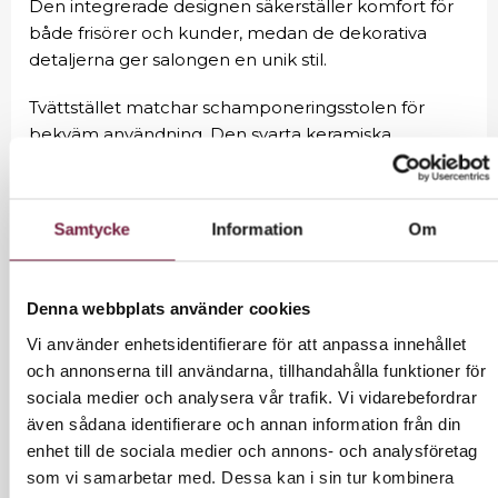
Den integrerade designen säkerställer komfort för
både frisörer och kunder, medan de dekorativa
detaljerna ger salongen en unik stil.
Tvättstället matchar schamponeringsstolen för
bekväm användning. Den svarta keramiska
tvättställsskålen, med lämpligt djup, förhindrar
överdriven stänk av vatten och produkter under
behandlingen, vilket möjliggör smidig utförande av
Samtycke
Information
Om
olika tjänster. Möjligheten att justera skålens vinkel
gör det möjligt att anpassa inställningen efter
individuella behov. Materialvalet gör tvättstället
Denna webbplats använder cookies
hållbart, motståndskraftigt mot fläckar och repor
Vi använder enhetsidentifierare för att anpassa innehållet
samt enkelt att rengöra. En korrekt profilerad krage
och annonserna till användarna, tillhandahålla funktioner för
ger stöd och komfort vid hårtvätt, och tack vare det
sociala medier och analysera vår trafik. Vi vidarebefordrar
bekväma plastöverdraget känner sig kunden inte
även sådana identifierare och annan information från din
obehag av den kalla keramiska ytan.
enhet till de sociala medier och annons- och analysföretag
Stolen är utrustad med en kran och blandare för
som vi samarbetar med. Dessa kan i sin tur kombinera