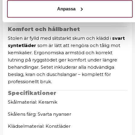
Anpassa
Diskret vattenanslutning i basen för ett stilrent och
organiserat utseende.
Komfort och hållbarhet
Stolen är fylld med slitstarkt skum och klädd i
svart
syntetläder
som är lätt att rengöra och tålig mot
kemikalier. Ergonomiska armstöd och korrekt
lutning på ryggstödet ger komfort under längre
behandlingar. Setet inkluderar alla nödvändiga
beslag, kran och duschslangar – komplett för
professionellt bruk.
Specifikationer
Skålmaterial: Keramik
Skålens färg: Svarta nyanser
Klädselmaterial: Konstläder