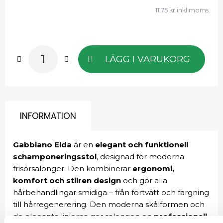
11175 kr inkl moms.
LÄGG I VARUKORG
INFORMATION
Gabbiano Elda
är en
elegant och funktionell
schamponeringsstol
, designad för moderna
frisörsalonger. Den kombinerar
ergonomi,
komfort och stilren design
och gör alla
hårbehandlingar smidiga – från förtvätt och färgning
till hårregenerering. Den moderna skålformen och
de eleganta linjerna ger salongen en
professionell