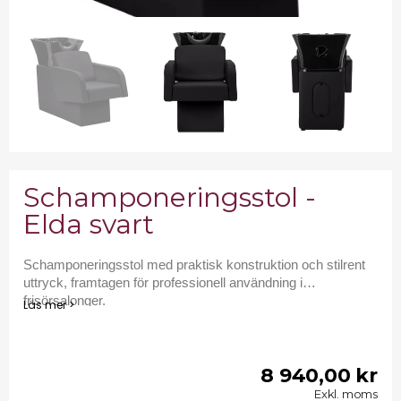
Schamponeringsstol -
Elda svart
Schamponeringsstol med praktisk konstruktion och stilrent
uttryck, framtagen för professionell användning i
frisörsalonger.
Läs mer >
8 940,00 kr
Exkl. moms