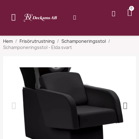
Hem
Frisörutrustning
Schamponeringsstol
Schamponeringsstol - Elda svart