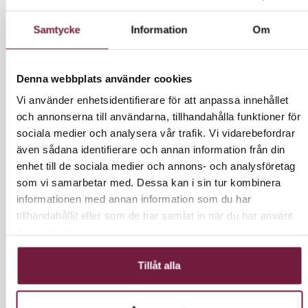
Samtycke
Information
Om
1 436,00 kr
Exkl. moms
1795 kr inkl moms.
Denna webbplats använder cookies
Vi använder enhetsidentifierare för att anpassa innehållet
och annonserna till användarna, tillhandahålla funktioner för
sociala medier och analysera vår trafik. Vi vidarebefordrar
LÄGG I VARUKORG
även sådana identifierare och annan information från din
enhet till de sociala medier och annons- och analysföretag
som vi samarbetar med. Dessa kan i sin tur kombinera
informationen med annan information som du har
tillhandahållit eller som de har samlat in när du har använt
INFORMATION
deras tjänster.
Rund mörkgrå stol, bekväm, enkel och elegant.
Tillåt alla
Justerbar i höjd mellan 53 - 73cm.
Perfekt inom: Frisör, manikyr, fotvård, kosmetologi,