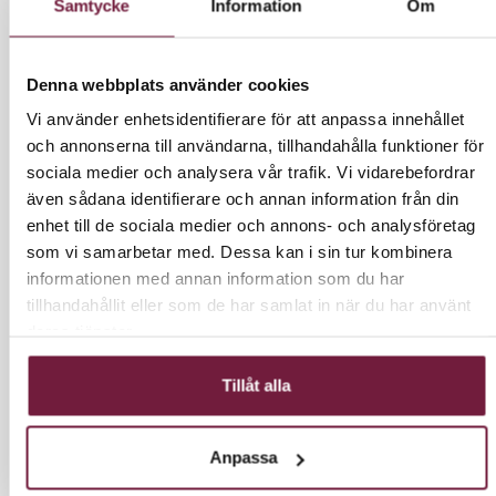
Samtycke
Information
Om
8 760,00 kr
Exkl. moms
10950 kr inkl moms.
Denna webbplats använder cookies
Vi använder enhetsidentifierare för att anpassa innehållet
och annonserna till användarna, tillhandahålla funktioner för
sociala medier och analysera vår trafik. Vi vidarebefordrar
LÄGG I VARUKORG
även sådana identifierare och annan information från din
enhet till de sociala medier och annons- och analysföretag
som vi samarbetar med. Dessa kan i sin tur kombinera
informationen med annan information som du har
tillhandahållit eller som de har samlat in när du har använt
INFORMATION
deras tjänster.
Receptionsdisk för salonger. Skrivbordets struktur är
Tillåt alla
gjord av spånskiva med hög densitet, avslutad med
ett vitt melaminskikt. PVC-kanter fanerade med
polyuretanlim för perfekt tätning. Den övre ytan på
Anpassa
disken och den upphöjda frontpanelen sticker ut.