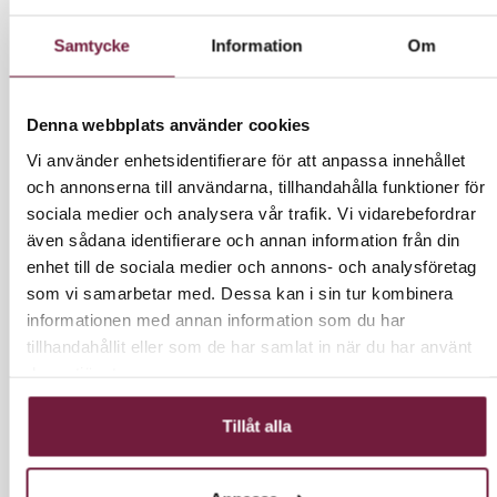
1995 kr inkl moms.
Samtycke
Information
Om
Denna webbplats använder cookies
LÄGG I VARUKORG
Vi använder enhetsidentifierare för att anpassa innehållet
och annonserna till användarna, tillhandahålla funktioner för
sociala medier och analysera vår trafik. Vi vidarebefordrar
även sådana identifierare och annan information från din
INFORMATION
enhet till de sociala medier och annons- och analysföretag
som vi samarbetar med. Dessa kan i sin tur kombinera
informationen med annan information som du har
– Metallsidor
tillhandahållit eller som de har samlat in när du har använt
– 4 högkvalitativa inlineshjul
deras tjänster.
– 5 plasthyllor
Längd: 39 cm
Tillåt alla
Bredd: 48,6 cm
Höjd: 89,5 cm
Vikt: 13 kg