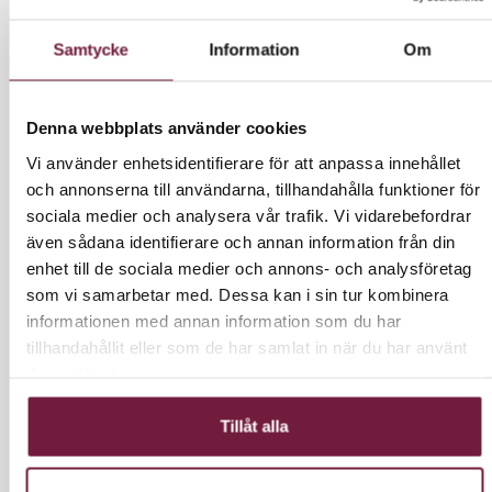
1595 kr inkl moms.
Samtycke
Information
Om
Denna webbplats använder cookies
LÄGG I VARUKORG
Vi använder enhetsidentifierare för att anpassa innehållet
och annonserna till användarna, tillhandahålla funktioner för
sociala medier och analysera vår trafik. Vi vidarebefordrar
även sådana identifierare och annan information från din
INFORMATION
enhet till de sociala medier och annons- och analysföretag
som vi samarbetar med. Dessa kan i sin tur kombinera
informationen med annan information som du har
Fyra hjul för att underlätta rörligheten.
tillhandahållit eller som de har samlat in när du har använt
Tillverkad av polypropen.
deras tjänster.
Fyra lådor.
Längd: 53cm
Tillåt alla
Bredd: 37cm
Höjd: 90cm