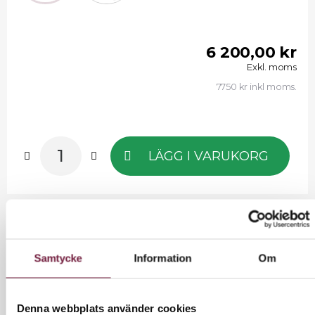
6 200,00 kr
Exkl. moms
7750 kr inkl moms.
LÄGG I VARUKORG
INFORMATION
Samtycke
Information
Om
Den här moderna frisörstolen garanterar komfort
för både frisörer och kunder, vilket leder till högre
Denna webbplats använder cookies
arbetseffektivitet.