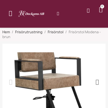
Hem
Frisörutrustning
Frisörstol
Frisörstol Modena -
brun