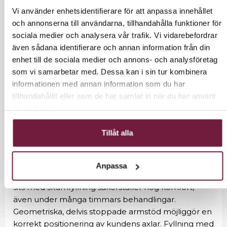
Vi använder enhetsidentifierare för att anpassa innehållet
Höjdjustering är möjligt och gör att du kan justera
och annonserna till användarna, tillhandahålla funktioner för
nivån mellan 50-64 cm - även när kunden sitter i
sociala medier och analysera vår trafik. Vi vidarebefordrar
stolen. Ryggstödet är tillverkat av syntetiskt läder
även sådana identifierare och annan information från din
och ger utmärkt stöd för kundens rygg, vilket är
enhet till de sociala medier och annons- och analysföretag
särskilt viktigt vid långa behandlingar. En stor fördel
som vi samarbetar med. Dessa kan i sin tur kombinera
med denna modell är hålet mellan ryggstödet och
informationen med annan information som du har
sitsen. Det gör det lättare att hålla rent genom att
tillhandahållit eller som de har samlat in när du har använt
du enkelt kan sopa hår från varje skrymsle av
deras tjänster.
fåtöljen.
Tillåt alla
Stolen har en solid, platt och kvadratisk bas som
garanterar stabilitet under användning. Den
mattbehandlade, släta ytan ger stolen ett elegant
Anpassa
utseende och gör det lätt att hålla rent. En bekväm
sits med skumfyllning säkerställer hög komfort,
även under många timmars behandlingar.
Geometriska, delvis stoppade armstöd möjliggör en
korrekt positionering av kundens axlar. Fyllning med