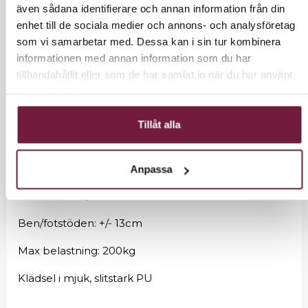
spabehandlingar.
även sådana identifierare och annan information från din
enhet till de sociala medier och annons- och analysföretag
Höjd: 61-91cm, motor
som vi samarbetar med. Dessa kan i sin tur kombinera
Lutning 15°, motor
informationen med annan information som du har
tillhandahållit eller som de har samlat in när du har använt
Ryggstödet justerbart till 80° lutning, motor
deras tjänster.
Ben och fotstöd justerbart upp/ner 75°, manuellt
Tillåt alla
Bredd: 61cm, 84cmmmed armstöden
Längd: 179cm
Anpassa
Huvudstöd: +/- 18cm
Ben/fotstöden: +/- 13cm
Max belastning: 200kg
Klädsel i mjuk, slitstark PU