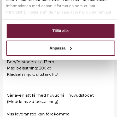
andra spabehandlingar.
informationen med annan information som du har
Höjd: 61-106cm
tillhandahållit eller som de har samlat in när du har använt
(Lutning 15°, 55-123cm)
deras tjänster.
Ryggstödet justerbart till 90° lutning
Ben och fotstöd justerbart upp/ner 75° och åt
Tillåt alla
sidorna i 90°
Bredd: 58cm, 81cm med armstöden
Anpassa
Längd: 187cm
Huvudstöd: +/- 18cm
Ben/fotstöden: +/- 13cm
Max belastning: 200kg
Klädsel i mjuk, slitstark PU
Går även att få med huvudhål i huvudstödet.
(Meddelas vid beställning)
Viss leveranstid kan förekomma.