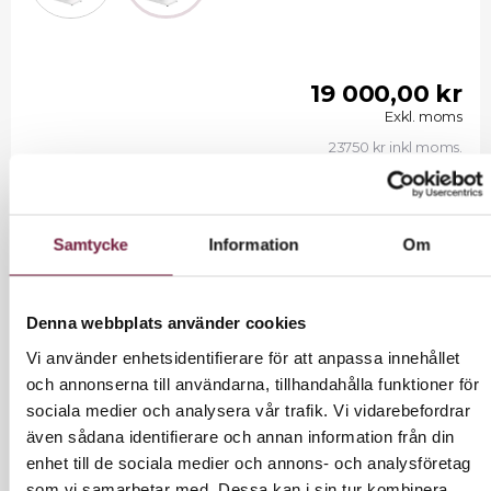
19 000,00 kr
Exkl. moms
23750 kr inkl moms.
Samtycke
Information
Om
LÄGG I VARUKORG
Denna webbplats använder cookies
Vi använder enhetsidentifierare för att anpassa innehållet
INFORMATION
och annonserna till användarna, tillhandahålla funktioner för
sociala medier och analysera vår trafik. Vi vidarebefordrar
även sådana identifierare och annan information från din
Elektrisk fotvårdsstol / pedikyrstol, 3 motorer.
enhet till de sociala medier och annons- och analysföretag
Prisvärd exklusiv stol till fotvård, pedikyr, vaxning och
som vi samarbetar med. Dessa kan i sin tur kombinera