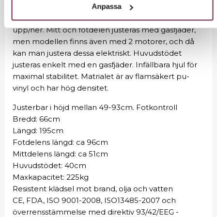
andra behandlingsformer. Bänken är 3-delad och
Anpassa
har 1 motor som standard för att justera höjden
upp/ner. Mitt och fotdelen justeras med gasfjäder,
men modellen finns även med 2 motorer, och då
kan man justera dessa elektriskt. Huvudstödet
justeras enkelt med en gasfjäder. Infällbara hjul för
maximal stabilitet. Matrialet är av flamsäkert pu-
vinyl och har hög densitet.
Justerbar i höjd mellan 49-93cm. Fotkontroll
Bredd: 66cm
Längd: 195cm
Fotdelens längd: ca 96cm
Mittdelens längd: ca 51cm
Huvudstödet: 40cm
Maxkapacitet: 225kg
Resistent klädsel mot brand, olja och vatten
CE, FDA, ISO 9001-2008, ISO13485-2007 och
överrensstämmelse med direktiv 93/42/EEG -