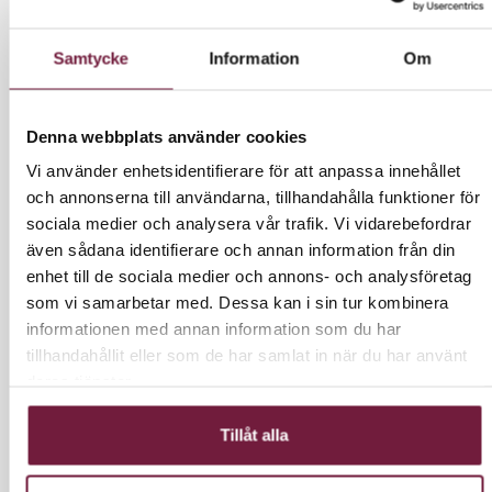
Samtycke
Information
Om
17 000,00 kr
Exkl. moms
Denna webbplats använder cookies
21250 kr inkl moms.
Vi använder enhetsidentifierare för att anpassa innehållet
och annonserna till användarna, tillhandahålla funktioner för
sociala medier och analysera vår trafik. Vi vidarebefordrar
även sådana identifierare och annan information från din
LÄGG I VARUKORG
enhet till de sociala medier och annons- och analysföretag
som vi samarbetar med. Dessa kan i sin tur kombinera
informationen med annan information som du har
tillhandahållit eller som de har samlat in när du har använt
deras tjänster.
INFORMATION
Tillåt alla
1 motors elektrisk behandlingsbänk för massage
och sjukgymnastik men passar även utmärkt till