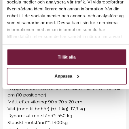
sociala medier och analysera vår trafik. Vi vidarebefordrar
Modern design av ben med cirkulärt tvärsnitt med
även sådana identifierare och annan information från din
Fast Lock-systemet
enhet till de sociala medier och annons- och analysföretag
5 års garanti på ramen
som vi samarbetar med. Dessa kan i sin tur kombinera
Ansiktsstöd 2D ERGO
informationen med annan information som du har
Estetiskt rundade bordshörn
tillhandahållit eller som de har samlat in när du har använt
Komfortskum 5 cm
deras tjänster.
Certifiering av medicinsk utrustning, CE
Teknisk data:
Tillåt alla
Längd utan ansiktsstöd / med ansiktsstöd: 180cm /
210cm
Anpassa
Bordsbredd: 70cm
Höjdjusterad i intervaller: från 62 cm till 91 cm var 3,2
cm (10 positioner)
Mått efter vikning: 90 x 70 x 20 cm
Vikt (med tillbehör) (+/- 1 kg): 17,9 kg
Dynamiskt motstånd*: 450 kg
Statiskt motstånd**: 1400kg