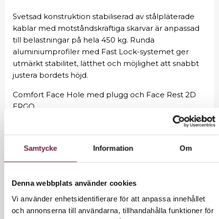
Svetsad konstruktion stabiliserad av stålpläterade
kablar med motståndskraftiga skarvar är anpassad
till belastningar på hela 450 kg. Runda
aluminiumprofiler med Fast Lock-systemet ger
utmärkt stabilitet, lätthet och möjlighet att snabbt
justera bordets höjd.
Comfort Face Hole med plugg och Face Rest 2D
ERGO
Exceptionell stabilitet tack vare det extra tredje
stabiliserande benet
Dynamisk lastgräns upp till 450 kg
Samtycke
Information
Om
Snabb och bekväm höjdjustering med
tryckknappar
Ytterligare markering underlättar snabb justering
Denna webbplats använder cookies
En enkel design som möjliggör snabb fällning och
Vi använder enhetsidentifierare för att anpassa innehållet
utfällning av bordet
och annonserna till användarna, tillhandahålla funktioner för
Ultralätt och tålig aluminiumram