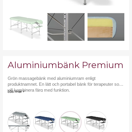
Aluminiumbänk Premium
Grön massagebänk med aluminiumram enligt
produktnamnet. En lätt och portabel bänk för terapeuter som
vill kombinera färg med funktion.
Läs mer >