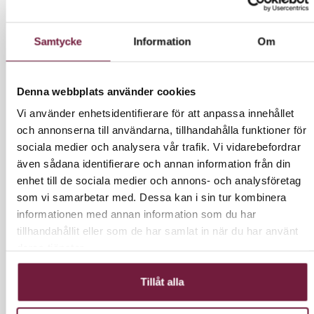
Samtycke
Information
Om
LÄGG I VARUKORG
Denna webbplats använder cookies
Vi använder enhetsidentifierare för att anpassa innehållet
och annonserna till användarna, tillhandahålla funktioner för
INFORMATION
sociala medier och analysera vår trafik. Vi vidarebefordrar
även sådana identifierare och annan information från din
enhet till de sociala medier och annons- och analysföretag
En vaxvärmare med kapacitet för 2,5 liter i vardera
som vi samarbetar med. Dessa kan i sin tur kombinera
behållare med oberoende termostat. Tankar på
informationen med annan information som du har
olika nivå och lättfiltreringssystem som underlättar
tillhandahållit eller som de har samlat in när du har använt
dess användning och rengöring.
deras tjänster.
Det smälta vaxet rinner från den övre behållaren till
den undre behållaren och bevarar värmen.
Tillåt alla
Den är utrustad med två sidohandtag som