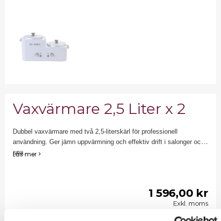
Vaxvärmare 2,5 Liter x 2
Dubbel vaxvärmare med två 2,5-literskärl för professionell
användning. Ger jämn uppvärmning och effektiv drift i salonger och
spa.
Läs mer >
1 596,00 kr
Exkl. moms
1995 kr inkl moms.