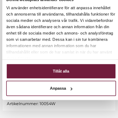
Vi använder enhetsidentifierare för att anpassa innehållet
och annonserna till användarna, tillhandahålla funktioner för
sociala medier och analysera vår trafik. Vi vidarebefordrar
LÄGG I VARUKORG
även sådana identifierare och annan information från din
enhet till de sociala medier och annons- och analysföretag
som vi samarbetar med. Dessa kan i sin tur kombinera
informationen med annan information som du har
tillhandahållit eller som de har samlat in när du har använt
INFORMATION
deras tjänster.
Vattenbehållare som passat till vapozon FSA30W.
Tillåt alla
Viss leveranstid kan förekomma.
Kontakta oss om lagersaldo och leverans.
Anpassa
Artikelnummer:
10054W