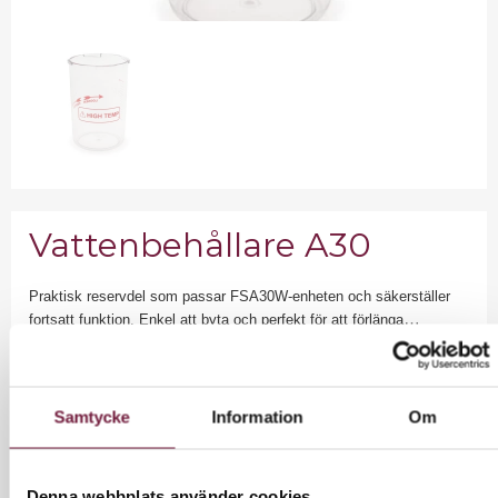
Vattenbehållare A30
Praktisk reservdel som passar FSA30W-enheten och säkerställer
fortsatt funktion. Enkel att byta och perfekt för att förlänga
produktens livslängd.
Läs mer >
Samtycke
Information
Om
396,00 kr
Exkl. moms
495 kr inkl moms.
Denna webbplats använder cookies