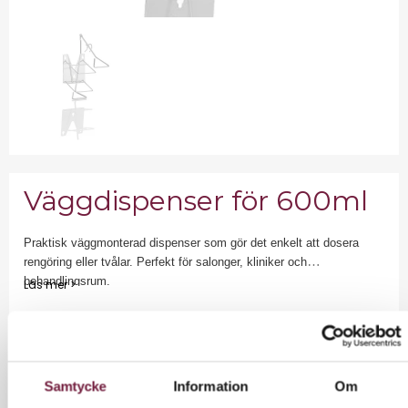
Väggdispenser för 600ml
Praktisk väggmonterad dispenser som gör det enkelt att dosera
rengöring eller tvålar. Perfekt för salonger, kliniker och
behandlingsrum.
Läs mer >
220,00 kr
Exkl. moms
Samtycke
Information
Om
275 kr inkl moms.