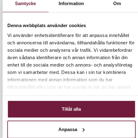
Samtycke
Information
Om
14700 kr inkl moms.
Denna webbplats använder cookies
Vi använder enhetsidentifierare för att anpassa innehållet
LÄGG I VARUKORG
och annonserna till användarna, tillhandahålla funktioner för
sociala medier och analysera vår trafik. Vi vidarebefordrar
även sådana identifierare och annan information från din
enhet till de sociala medier och annons- och analysföretag
INFORMATION
som vi samarbetar med. Dessa kan i sin tur kombinera
informationen med annan information som du har
tillhandahållit eller som de har samlat in när du har använt
Elegant hårtvätt med italiensk design
deras tjänster.
Gabbiano C37 hårtvätt kombinerar ett estetiskt
tilltalande utseende med italiensk design och
Tillåt alla
högkvalitativ finish, vilket skapar optimala
arbetsförhållanden. Den strömlinjeformade formen
Anpassa
på frisörstolen säkerställer en hög arbetskomfort