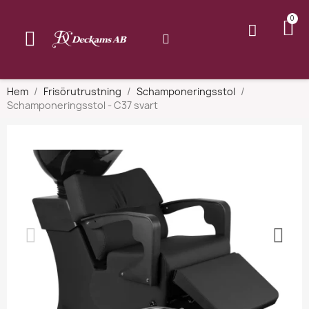
Hem
Frisörutrustning
Schamponeringsstol
Schamponeringsstol - C37 svart