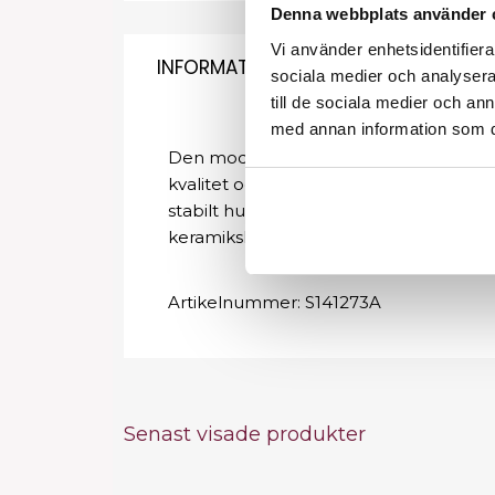
Denna webbplats använder 
Vi använder enhetsidentifierar
INFORMATION
sociala medier och analysera 
till de sociala medier och a
med annan information som du 
Den moderna Gabbiano frisörtvätten är e
kvalitet och har en perfekt finish. Vi f
stabilt huvudstöd under tvätten. Den mj
keramikskål och armstöd i guld. Det ä
Artikelnummer:
S141273A
Senast visade produkter