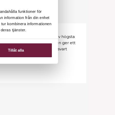
andahålla funktioner för
n information från din enhet
 tur kombinera informationen
deras tjänster.
ten är tillverkad av material av högsta
 är varför den speciella designen ger ett
art eko-läder. Tvätten har en svart
Tillåt alla
en är lackerade.