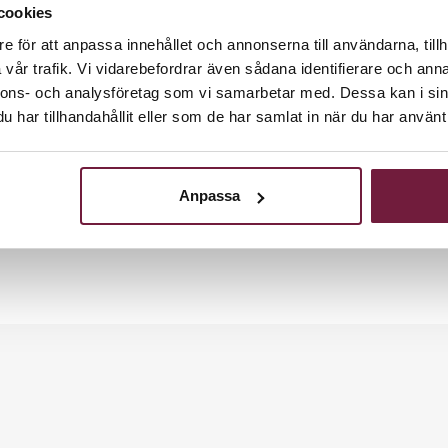
cookies
e för att anpassa innehållet och annonserna till användarna, tillh
vår trafik. Vi vidarebefordrar även sådana identifierare och anna
nnons- och analysföretag som vi samarbetar med. Dessa kan i sin
har tillhandahållit eller som de har samlat in när du har använt 
n kombination av funktionalitet och italiensk elegans. Tvät
örstår vikten av klientens komfort under behandlingen, vilket
uka och extremt bekväma sitsen är klädd i högkvalitativt sv
Anpassa
r den perfekta möbeln för moderna interiörer. Guldelement