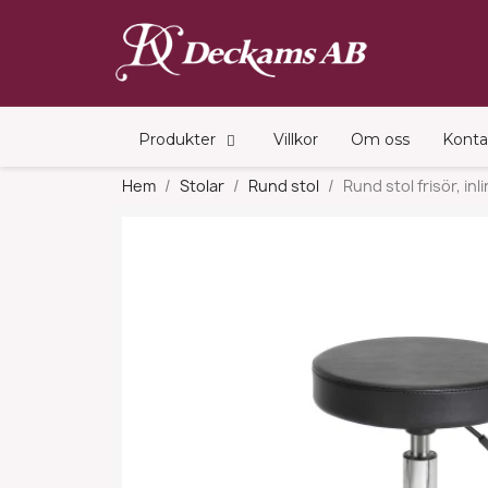
Produkter
Villkor
Om oss
Konta
Hem
Stolar
Rund stol
Rund stol frisör, inl