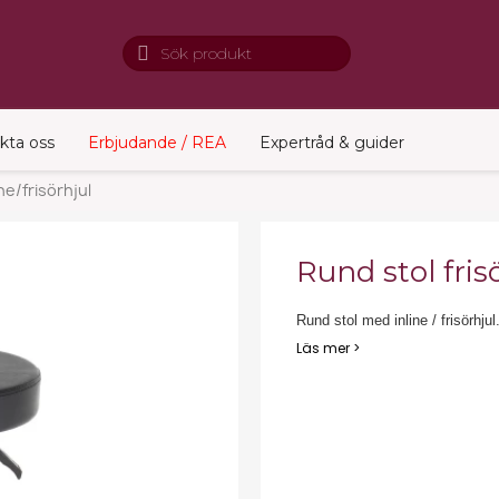
kta oss
Erbjudande / REA
Expertråd & guider
ine/frisörhjul
Rund stol frisö
Rund stol med inline / frisörhjul
Läs mer >