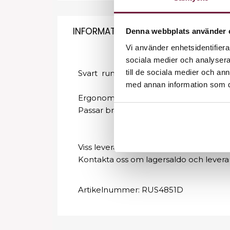
INFORMATION
Denna webbplats använder 
Vi använder enhetsidentifierar
sociala medier och analysera 
till de sociala medier och a
Svart rund stol med inlinehjul som är 
med annan information som du 
Ergonomisk, behaglig och lättrullad sto
Passar bra till frisörer med anledning 
Viss leveranstid kan förkomma.
Kontakta oss om lagersaldo och levera
Artikelnummer:
RUS4851D