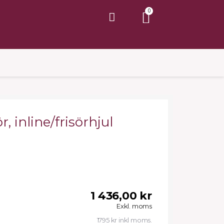
r, inline/frisörhjul
.
1 436,00 kr
Exkl. moms
1795 kr inkl moms.