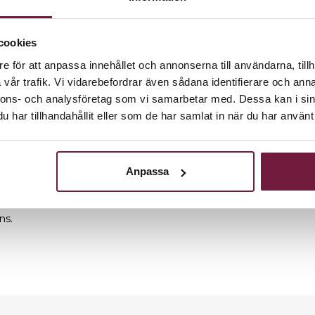
cookies
e för att anpassa innehållet och annonserna till användarna, tillh
vår trafik. Vi vidarebefordrar även sådana identifierare och anna
nnons- och analysföretag som vi samarbetar med. Dessa kan i sin
justerbar i höjd mellan 53 och 73cm.
har tillhandahållit eller som de har samlat in när du har använt 
l.
av hjulen, men även när man ger behandlingar eller samtalar
Anpassa
ns.