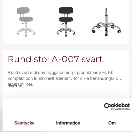
Rund stol A-007 svart
Rund svart stol med ryggstöd enligt produktnamnet. Ett
kompakt och funktionellt alternativ för olika behandlings- och
arbetsmiljöer.
Läs mer >
956,00 kr
Exkl. moms
Samtycke
Information
Om
1195 kr inkl moms.