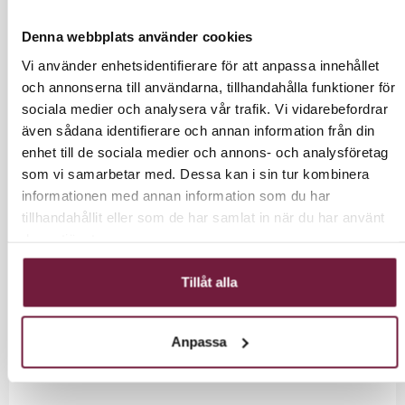
Denna webbplats använder cookies
LÄGG I VARUKORG
Vi använder enhetsidentifierare för att anpassa innehållet
och annonserna till användarna, tillhandahålla funktioner för
sociala medier och analysera vår trafik. Vi vidarebefordrar
även sådana identifierare och annan information från din
enhet till de sociala medier och annons- och analysföretag
INFORMATION
som vi samarbetar med. Dessa kan i sin tur kombinera
informationen med annan information som du har
tillhandahållit eller som de har samlat in när du har använt
Bekväm arbetsstol med ekologiskt läder. Stolen har
deras tjänster.
en stabil struktur på en femstjärnig bas med
gummihjul.
Går att reglera höjden på stolen.
Tillåt alla
Sitt höjd: 39cm - 45cm
Dyna: 5,5cm
Anpassa
Viss leveranstid kan förekomma.