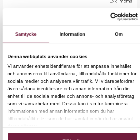
Exkl. moms
19500 kr inkl moms.
Samtycke
Information
Om
LÄGG I VARUKORG
Denna webbplats använder cookies
Vi använder enhetsidentifierare för att anpassa innehållet
och annonserna till användarna, tillhandahålla funktioner för
INFORMATION
sociala medier och analysera vår trafik. Vi vidarebefordrar
även sådana identifierare och annan information från din
Multifunktionell, digital apparat med pekskärm som
enhet till de sociala medier och annons- och analysföretag
kombinerar två skönhetsbehandlingar:
som vi samarbetar med. Dessa kan i sin tur kombinera
värmebehandling (Thermo Therapy) och
informationen med annan information som du har
pressoterapi / lymfdränage.
tillhandahållit eller som de har samlat in när du har använt
deras tjänster.
Utrustningen levereras med följande tillbehör:
- Stövlar x 2