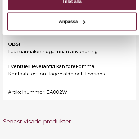
Tillåt alla
- Ben x 2
- Buk x 1
- Armar x 2
Anpassa
- Filt för att dölja slangarna under behandling
OBS!
Läs manualen noga innan användning.
Eventuell leverantid kan förekomma.
Kontakta oss om lagersaldo och leverans.
Artikelnummer:
EA002W
Senast visade produkter