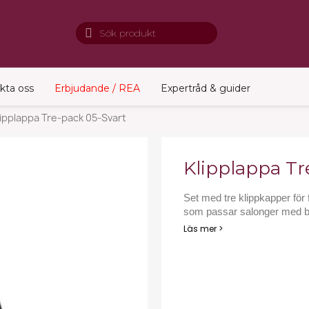
kta oss
Erbjudande / REA
Expertråd & guider
lipplappa Tre-pack 05-Svart
Klipplappa Tr
Set med tre klippkapper för f
som passar salonger med be
Läs mer >