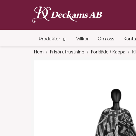
Produkter
Villkor
Om oss
Konta
Hem
Frisörutrustning
Förkläde / Kappa
K