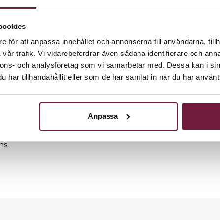
cookies
e för att anpassa innehållet och annonserna till användarna, tillh
vår trafik. Vi vidarebefordrar även sådana identifierare och anna
nnons- och analysföretag som vi samarbetar med. Dessa kan i sin
erbart fäste.
har tillhandahållit eller som de har samlat in när du har använt 
tt håret glider av utan att fastna på kappan.
Anpassa
ns.