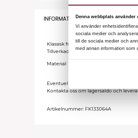
Denna webbplats använder 
INFORMATION
Vi använder enhetsidentifierar
sociala medier och analysera 
till de sociala medier och a
Klassisk frisörkappa i tre-pack med just
med annan information som du 
Tillverkad av polyester, vilket gör så a
Material: 100% Polyester
Eventuell leveranstid kan förekomma.
Kontakta oss om lagersaldo och levera
Artikelnummer:
FK133064A