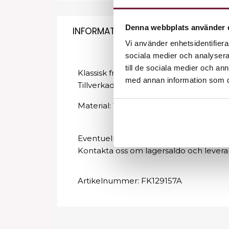
Denna webbplats använder 
INFORMATION
Vi använder enhetsidentifierar
sociala medier och analysera 
till de sociala medier och a
Klassisk frisörkappa i tre-pack med just
med annan information som du 
Tillverkad av polyester, vilket gör så a
Material: 100% Polyester
Eventuell leveranstid kan förekomma.
Kontakta oss om lagersaldo och levera
Artikelnummer:
FK129157A