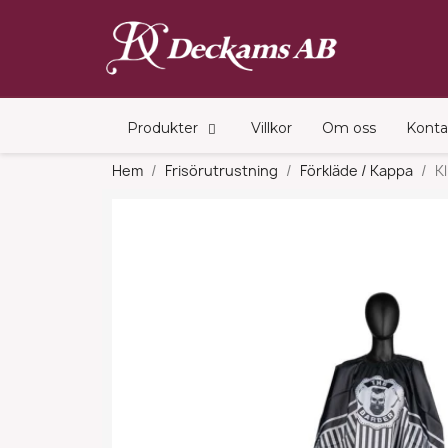
Produkter
Villkor
Om oss
Konta
Hem
Frisörutrustning
Förkläde / Kappa
K