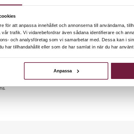
cookies
e för att anpassa innehållet och annonserna till användarna, tillh
vår trafik. Vi vidarebefordrar även sådana identifierare och anna
nnons- och analysföretag som vi samarbetar med. Dessa kan i sin
erbart fäste.
har tillhandahållit eller som de har samlat in när du har använt 
tt håret glider av utan att fastna på kappan.
Anpassa
ns.