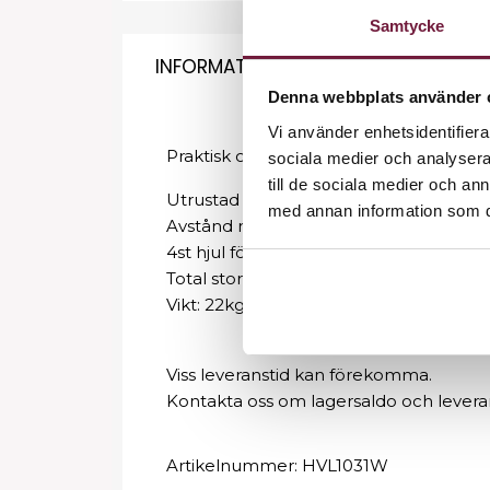
Samtycke
INFORMATION
Denna webbplats använder 
Vi använder enhetsidentifierar
Praktisk och enkel hyllvagn med tygba
sociala medier och analysera 
till de sociala medier och a
Utrustad med 4st hyllplan och tygbag ti
med annan information som du 
Avstånd mellan översta hyllplanen, 1
4st hjul för enkel förflyttning
Total storlek: LxBxH, 72x44x91cm
Vikt: 22kg
Viss leveranstid kan förekomma.
Kontakta oss om lagersaldo och levera
Artikelnummer:
HVL1031W