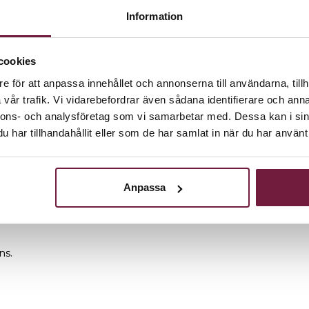
Information
cookies
e för att anpassa innehållet och annonserna till användarna, tillh
g.
vår trafik. Vi vidarebefordrar även sådana identifierare och anna
nnons- och analysföretag som vi samarbetar med. Dessa kan i sin
ll förvaring
har tillhandahållit eller som de har samlat in när du har använt 
8,5cm och understa 24cm
Anpassa
ns.