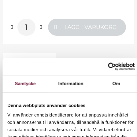
LÄGG I VARUKORG
INFORMATION
G5 skapar en cirklande och vibrerande rörelse.
Samtycke
Information
Om
Genom att alternera applikatorerna och
arbetsmetoden kan man få en effekt som liknar
effleurage, petrissage, djup petrissage,
Denna webbplats använder cookies
friktion och tapotement.
Vi använder enhetsidentifierare för att anpassa innehållet
och annonserna till användarna, tillhandahålla funktioner för
Användningsområden
sociala medier och analysera vår trafik. Vi vidarebefordrar
▪ Förbättrar cirkulationen
även sådana identifierare och annan information från din