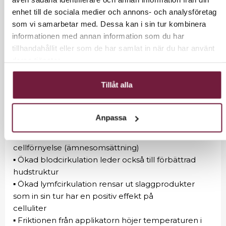
▪ Ökar avslappning
enhet till de sociala medier och annons- och analysföretag
▪ Avslappnande på spända muskler
som vi samarbetar med. Dessa kan i sin tur kombinera
▪ Reducerar muskelvärk
informationen med annan information som du har
▪ Deskvamerande
tillhandahållit eller som de har samlat in när du har använt
▪ Förbättrar hudstrukturen
deras tjänster.
Fysiska effekter
Tillåt alla
▪ Huvudeffekt: förbättrar blod- och
lymfcirkulationen
▪ Ökar bortforslingen av slaggprodukter och tillför
Anpassa
syrerikt blod och näringsämnen
▪ Ökad blodcirkulation leder i sin tur till ökad
cellförnyelse (ämnesomsättning)
▪ Ökad blodcirkulation leder också till förbättrad
hudstruktur
▪ Ökad lymfcirkulation rensar ut slaggprodukter
som in sin tur har en positiv effekt på
celluliter
▪ Friktionen från applikatorn höjer temperaturen i