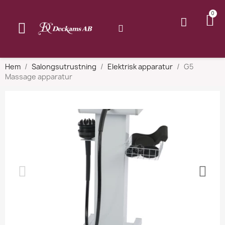
Hem
Salongsutrustning
Elektrisk apparatur
G5
Massage apparatur