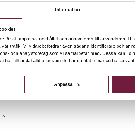
Information
cookies
e för att anpassa innehållet och annonserna till användarna, tillh
ed 2 låsbara luckor, 4 skräplådor och 15 andra utrymmen för
vår trafik. Vi vidarebefordrar även sådana identifierare och anna
ång livslängd. Bordet står på styrbara hjul och tack vare de
nnons- och analysföretag som vi samarbetar med. Dessa kan i sin
har tillhandahållit eller som de har samlat in när du har använt 
ing.
Anpassa
ns.