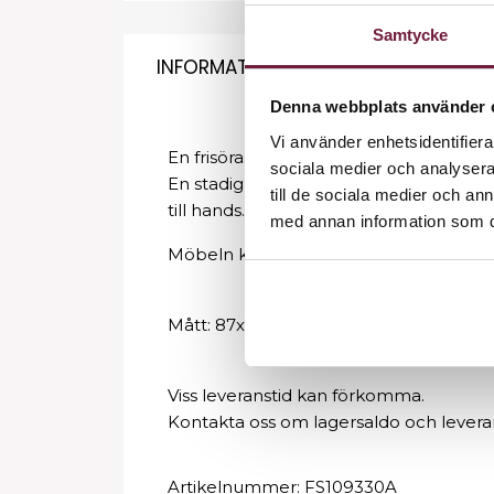
Samtycke
INFORMATION
Denna webbplats använder 
Vi använder enhetsidentifierar
En frisörassistent i svart som kommer m
sociala medier och analysera 
En stadig konstruktion som garanterar l
till de sociala medier och a
till hands.
med annan information som du 
Möbeln kommer i delar för självmonter
Mått: 87x38x39
Viss leveranstid kan förkomma.
Kontakta oss om lagersaldo och levera
Artikelnummer:
FS109330A