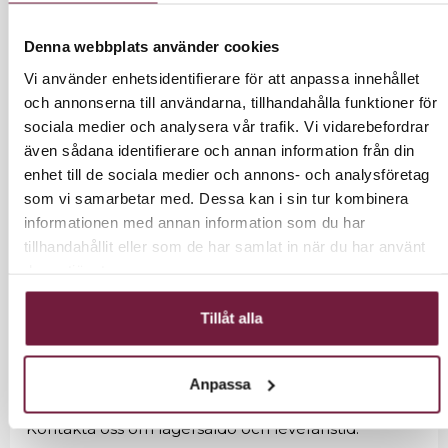
796 kr inkl moms.
Denna webbplats använder cookies
Vi använder enhetsidentifierare för att anpassa innehållet
och annonserna till användarna, tillhandahålla funktioner för
LÄGG I VARUKORG
sociala medier och analysera vår trafik. Vi vidarebefordrar
även sådana identifierare och annan information från din
enhet till de sociala medier och annons- och analysföretag
som vi samarbetar med. Dessa kan i sin tur kombinera
informationen med annan information som du har
INFORMATION
tillhandahållit eller som de har samlat in när du har använt
deras tjänster.
Bärbar dammuppsamlare.
Tillåt alla
3st dammpåsar ingår.
Anpassa
Viss leveranstid kan förkomma.
Kontakta oss om lagersaldo och leveranstid.