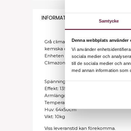
INFORMATION
Samtycke
Denna webbplats använder 
Grå climazon (Väggmodell) med smart e
kemiska och hårvårdande behandlingar
Vi använder enhetsidentifierar
Enheten kan även användas vid applicer
sociala medier och analysera 
Climazon Gabbiano är ett verktyg som 
till de sociala medier och a
med annan information som du 
Spänning: 220-240V
Effekt: 1350W
Armlängd: 160cm
Temperaturinställning: 70-90 °C
Huv: 64x50cm
Vikt: 10kg
Viss leveranstid kan förekomma.