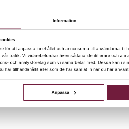
Information
cookies
lektronisk styrning, 5 värmepunkter, timer och termostat.
 som permanent, blekning eller färgning.
e för att anpassa innehållet och annonserna till användarna, tillh
ing av masker på håret som då bidrar till att dessa absorbe
vår trafik. Vi vidarebefordrar även sådana identifierare och anna
besparar både frisörens och kundens tid.
nnons- och analysföretag som vi samarbetar med. Dessa kan i sin
har tillhandahållit eller som de har samlat in när du har använt 
Anpassa