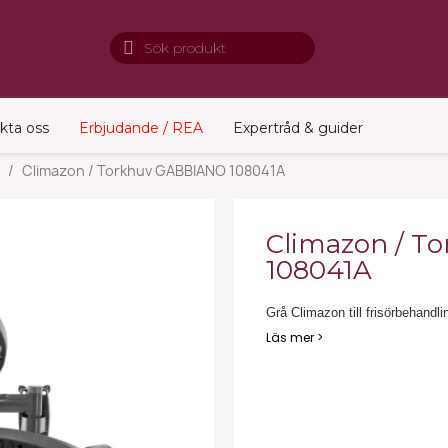
kta oss
Erbjudande / REA
Expertråd & guider
Climazon / Torkhuv GABBIANO 108041A
Climazon / T
108041A
Grå Climazon till frisörbehandl
Läs mer >