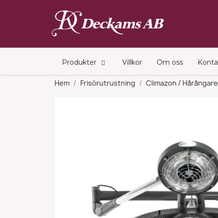
Produkter
Villkor
Om oss
Konta
Hem
Frisörutrustning
Climazon / Hårångare