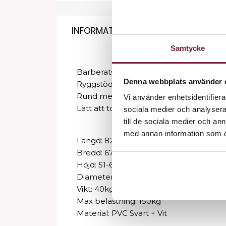
INFORMATION
Samtycke
Barberatstol med uppdragbart nackstö
Denna webbplats använder 
Ryggstödet kan justera bakåt med hjäl
Rund metallbas som gör stolen stabil.
Vi använder enhetsidentifierar
Lätt att torka av och rengöra.
sociala medier och analysera 
till de sociala medier och a
med annan information som du 
Längd: 82-132cm
Bredd: 67,5cm
Höjd: 51-64cm
Diameter på bottenplattan: 67cm
Vikt: 40kg
Max belastning: 150kg
Material: PVC Svart + Vit