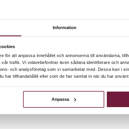
Information
d upp till 20cm.
cookies
p utav en spak.
e för att anpassa innehållet och annonserna till användarna, tillh
vår trafik. Vi vidarebefordrar även sådana identifierare och anna
nnons- och analysföretag som vi samarbetar med. Dessa kan i sin
har tillhandahållit eller som de har samlat in när du har använt 
Anpassa