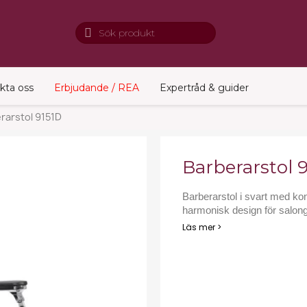
kta oss
Erbjudande / REA
Expertråd & guider
rarstol 9151D
Barberarstol 
Barberarstol i svart med ko
harmonisk design för salonge
Läs mer >